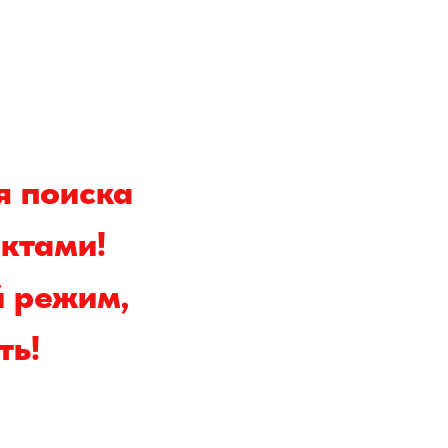
я поиска
ктами!
й режим,
ть!