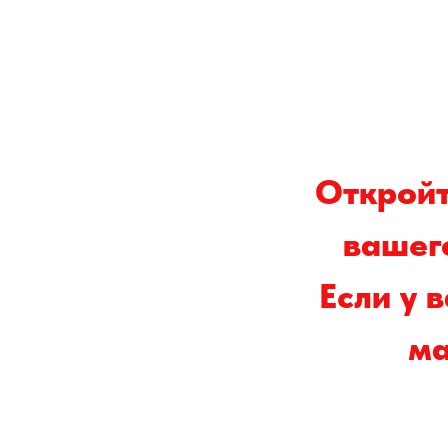
Откройт
вашег
Если у 
ма